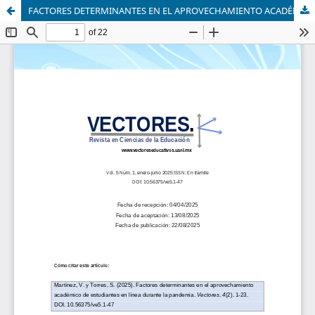
FACTORES DETERMINANTES EN EL APROVECHAMIENTO ACADÉMICO DE ESTUDIANTES EN LÍNEA DURANTE LA PANDEMIA