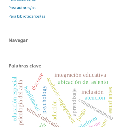
Para autores/as
Para bibliotecarios/as
Navegar
Palabras clave
docente
integración educativa
academic engagement
educación especial
ubicación del asiento
psicología del aula
habilidades
psychology
estudiantes
aprendizaje
inclusión
atención
comportamiento
adicción
virtual education
juego
digital platform
alumno