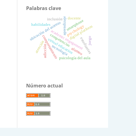
Palabras clave
docente
aprendizaje
inclusión
smartphone
ubicación del asiento
habilidades
psychology
digital platform
academic engagement
competencias
comportamiento
juego
estudiantes
virtual education
atención
adicción
tecnología
alumno
psicología del aula
Número actual