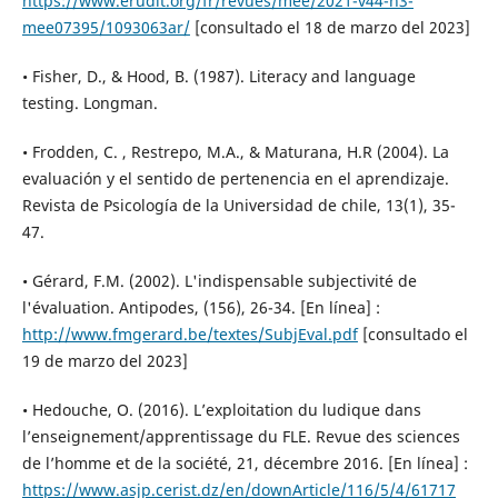
https://www.erudit.org/fr/revues/mee/2021-v44-n3-
mee07395/1093063ar/
[consultado el 18 de marzo del 2023]
• Fisher, D., & Hood, B. (1987). Literacy and language
testing. Longman.
• Frodden, C. , Restrepo, M.A., & Maturana, H.R (2004). La
evaluación y el sentido de pertenencia en el aprendizaje.
Revista de Psicología de la Universidad de chile, 13(1), 35-
47.
• Gérard, F.M. (2002). L'indispensable subjectivité de
l'évaluation. Antipodes, (156), 26-34. [En línea] :
http://www.fmgerard.be/textes/SubjEval.pdf
[consultado el
19 de marzo del 2023]
• Hedouche, O. (2016). L’exploitation du ludique dans
l’enseignement/apprentissage du FLE. Revue des sciences
de l’homme et de la société, 21, décembre 2016. [En línea] :
https://www.asjp.cerist.dz/en/downArticle/116/5/4/61717