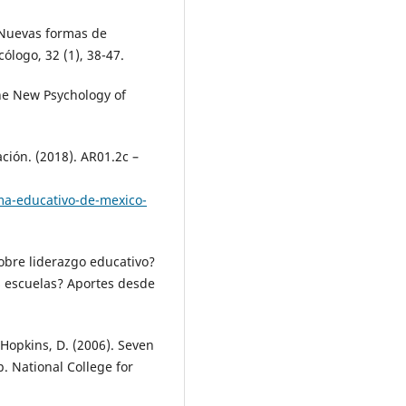
). Nuevas formas de
ólogo, 32 (1), 38-47.
The New Psychology of
ción. (2018). AR01.2c –
a-educativo-de-mexico-
sobre liderazgo educativo?
s escuelas? Aportes desde
 Hopkins, D. (2006). Seven
. National College for