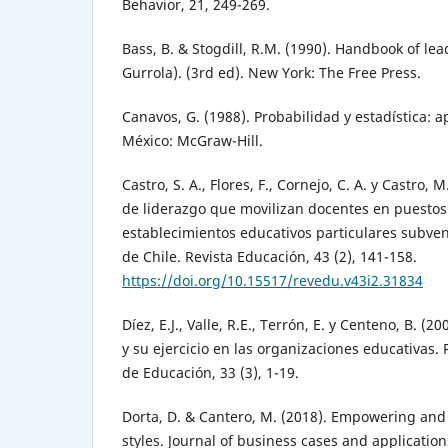
Behavior, 21, 249-269.
Bass, B. & Stogdill, R.M. (1990). Handbook of lea
Gurrola). (3rd ed). New York: The Free Press.
Canavos, G. (1988). Probabilidad y estadística: 
México: McGraw-Hill.
Castro, S. A., Flores, F., Cornejo, C. A. y Castro,
de liderazgo que movilizan docentes en puestos 
establecimientos educativos particulares subve
de Chile. Revista Educación, 43 (2), 141-158.
https://doi.org/10.15517/revedu.v43i2.31834
Díez, E.J., Valle, R.E., Terrón, E. y Centeno, B. (
y su ejercicio en las organizaciones educativas.
de Educación, 33 (3), 1-19.
Dorta, D. & Cantero, M. (2018). Empowering and 
styles. Journal of business cases and applications