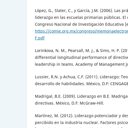
López, G., Slater, C., y García, J.M. (2006). Las pr
liderazgo en las escuelas primarias públicas. El
Congreso Nacional de Investigación Educativa [e
https://comie.org.mx/congreso/memoriaelectro
F.pdf
Lorinkova, N. M., Pearsall, M. J., & Sims, H. P. (
differential longitudinal performance of direct
leadership in teams. Academy of Management Jo
Lussier, R.N. y Achua, C.F. (2011). Liderazgo: Teor
desarrollo de habilidades. México, D.F: CENGAG
Madrigal, B.E. (2009). Liderazgo en B.E. Madriga
directivas. México, D.F: McGraw-Hill.
Martínez, M. (2012). Liderazgo potenciador y 
percibido en la industria nuclear. Factores psico