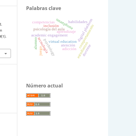
Palabras clave
smartphone
digital platform
habilidades
competencias
I.
comportamiento
inclusión
psicología del aula
en
aprendizaje
academic engagement
4
(1).
tecnología
alumno
psychology
virtual education
estudiantes
atención
docente
juego
adicción
Número actual