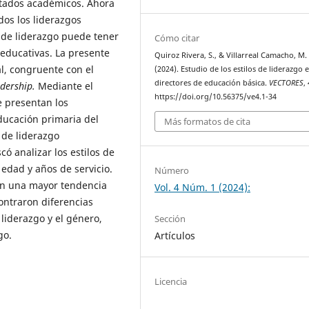
ltados académicos. Ahora
dos los liderazgos
 de liderazgo puede tener
Cómo citar
 educativas. La presente
Quiroz Rivera, S., & Villarreal Camacho, M. 
l, congruente con el
(2024). Estudio de los estilos de liderazgo 
directores de educación básica.
VECTORES
,
dership.
Mediante el
https://doi.org/10.56375/ve4.1-34
e presentan los
ducación primaria del
Más formatos de cita
o de liderazgo
ó analizar los estilos de
 edad y años de servicio.
Número
nen una mayor tendencia
Vol. 4 Núm. 1 (2024):
ontraron diferencias
 liderazgo y el género,
Sección
go.
Artículos
Licencia