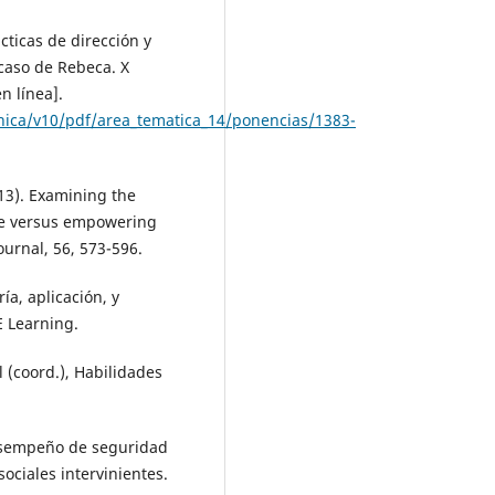
ácticas de dirección y
 caso de Rebeca. X
n línea].
nica/v10/pdf/area_tematica_14/ponencias/1383-
2013). Examining the
ive versus empowering
urnal, 56, 573-596.
ía, aplicación, y
E Learning.
l (coord.), Habilidades
desempeño de seguridad
sociales intervinientes.