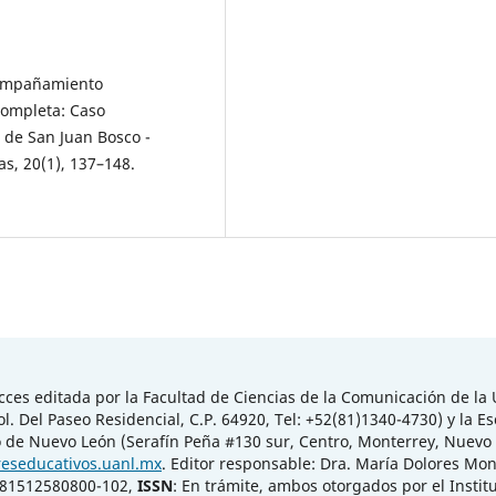
Acompañamiento
completa: Caso
s de San Juan Bosco -
s, 20(1), 137–148.
ces editada por la Facultad de Ciencias de la Comunicación de 
 Del Paseo Residencial, C.P. 64920, Tel: +52(81)1340-4730) y la Es
 de Nuevo León (Serafín Peña #130 sur, Centro, Monterrey, Nuevo L
reseducativos.uanl.mx
. Editor responsable: Dra. María Dolores M
-081512580800-102,
ISSN
: En trámite, ambos otorgados por el Instit