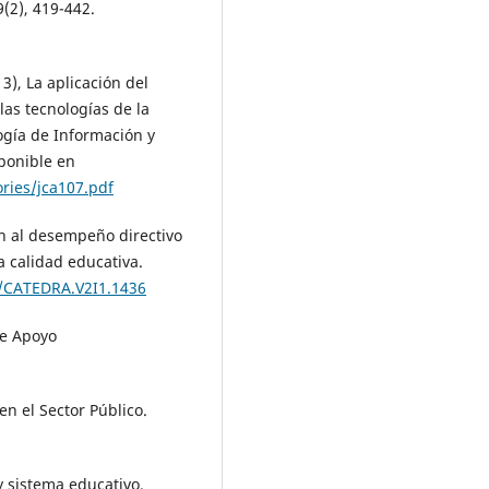
9(2), 419-442.
3), La aplicación del
las tecnologías de la
ogía de Información y
ponible en
ries/jca107.pdf
ión al desempeño directivo
 calidad educativa.
6/CATEDRA.V2I1.1436
de Apoyo
en el Sector Público.
y sistema educativo.