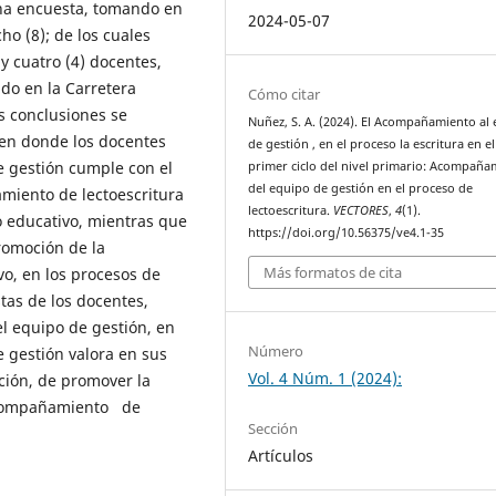
una encuesta, tomando en
2024-05-07
ho (8); de los cuales
 y cuatro (4) docentes,
do en la Carretera
Cómo citar
as conclusiones se
Nuñez, S. A. (2024). El Acompañamiento al
 en donde los docentes
de gestión , en el proceso la escritura en el
e gestión cumple con el
primer ciclo del nivel primario: Acompaña
del equipo de gestión en el proceso de
miento de lectoescritura
lectoescritura.
VECTORES
,
4
(1).
ro educativo, mientras que
https://doi.org/10.56375/ve4.1-35
romoción de la
Más formatos de cita
vo, en los procesos de
as de los docentes,
el equipo de gestión, en
Número
 gestión valora en sus
Vol. 4 Núm. 1 (2024):
ción, de promover la
 acompañamiento de
Sección
Artículos