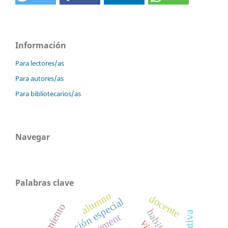
Información
Para lectores/as
Para autores/as
Para bibliotecarios/as
Navegar
Palabras clave
alumno
docente
educación especial