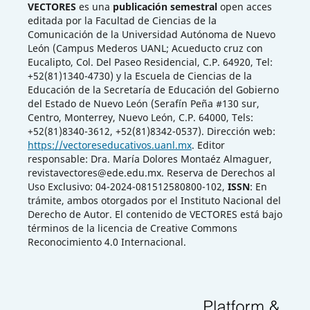
VECTORES
es una
publicación semestral
open acces
editada por la Facultad de Ciencias de la
Comunicación de la Universidad Autónoma de Nuevo
León (Campus Mederos UANL; Acueducto cruz con
Eucalipto, Col. Del Paseo Residencial, C.P. 64920, Tel:
+52(81)1340-4730) y la Escuela de Ciencias de la
Educación de la Secretaría de Educación del Gobierno
del Estado de Nuevo León (Serafín Peña #130 sur,
Centro, Monterrey, Nuevo León, C.P. 64000, Tels:
+52(81)8340-3612, +52(81)8342-0537). Dirección web:
https://vectoreseducativos.uanl.mx
. Editor
responsable: Dra. María Dolores Montaéz Almaguer,
revistavectores@ede.edu.mx. Reserva de Derechos al
Uso Exclusivo: 04-2024-081512580800-102,
ISSN
: En
trámite, ambos otorgados por el Instituto Nacional del
Derecho de Autor. El contenido de VECTORES está bajo
términos de la licencia de Creative Commons
Reconocimiento 4.0 Internacional.