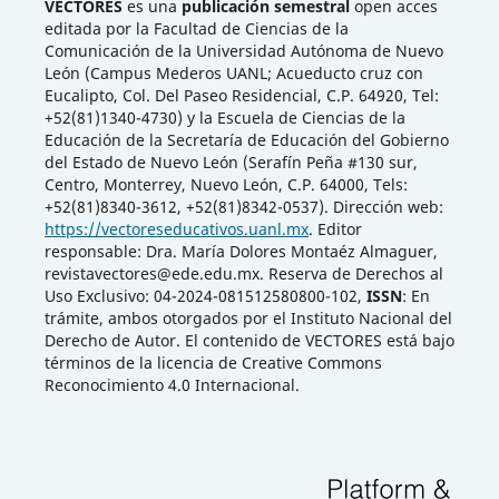
VECTORES
es una
publicación semestral
open acces
editada por la Facultad de Ciencias de la
Comunicación de la Universidad Autónoma de Nuevo
León (Campus Mederos UANL; Acueducto cruz con
Eucalipto, Col. Del Paseo Residencial, C.P. 64920, Tel:
+52(81)1340-4730) y la Escuela de Ciencias de la
Educación de la Secretaría de Educación del Gobierno
del Estado de Nuevo León (Serafín Peña #130 sur,
Centro, Monterrey, Nuevo León, C.P. 64000, Tels:
+52(81)8340-3612, +52(81)8342-0537). Dirección web:
https://vectoreseducativos.uanl.mx
. Editor
responsable: Dra. María Dolores Montaéz Almaguer,
revistavectores@ede.edu.mx. Reserva de Derechos al
Uso Exclusivo: 04-2024-081512580800-102,
ISSN
: En
trámite, ambos otorgados por el Instituto Nacional del
Derecho de Autor. El contenido de VECTORES está bajo
términos de la licencia de Creative Commons
Reconocimiento 4.0 Internacional.