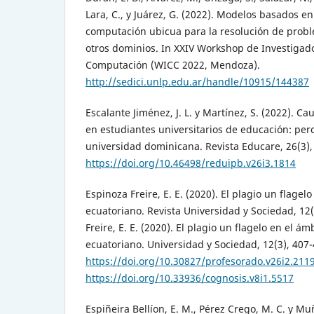
Lara, C., y Juárez, G. (2022). Modelos basados en i
computación ubicua para la resolución de prob
otros dominios. In XXIV Workshop de Investigado
Computación (WICC 2022, Mendoza).
http://sedici.unlp.edu.ar/handle/10915/144387
Escalante Jiménez, J. L. y Martínez, S. (2022). C
en estudiantes universitarios de educación: pe
universidad dominicana. Revista Educare, 26(3),
https://doi.org/10.46498/reduipb.v26i3.1814
Espinoza Freire, E. E. (2020). El plagio un flage
ecuatoriano. Revista Universidad y Sociedad, 12(
Freire, E. E. (2020). El plagio un flagelo en el á
ecuatoriano. Universidad y Sociedad, 12(3), 407-
https://doi.org/10.30827/profesorado.v26i2.211
https://doi.org/10.33936/cognosis.v8i1.5517
Espiñeira Bellíon, E. M., Pérez Crego, M. C. y Mu