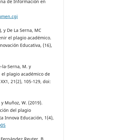
bana de Información en
umen.cgi
J, y De La Serna, MC
enir el plagio académico.
nnovación Educativa, (16),
-la-Serna, M. y
e el plagio académico de
XX1, 21(2), 105-129, doi:
., y Muñoz, W. (2019).
ción del plagio
ta Innova Educación, 1(4),
005
, Fernández Reuter, B.,