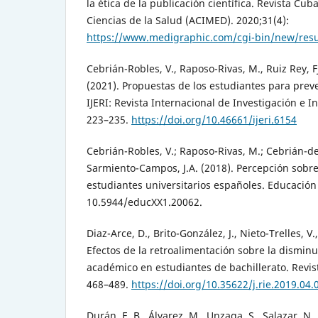
la ética de la publicación científica. Revista Cu
Ciencias de la Salud (ACIMED). 2020;31(4):
https://www.medigraphic.com/cgi-bin/new/res
Cebrián-Robles, V., Raposo-Rivas, M., Ruiz Rey, F
(2021). Propuestas de los estudiantes para prev
IJERI: Revista Internacional de Investigación e I
223–235.
https://doi.org/10.46661/ijeri.6154
Cebrián-Robles, V.; Raposo-Rivas, M.; Cebrián-de
Sarmiento-Campos, J.A. (2018). Percepción sobr
estudiantes universitarios españoles. Educación 
10.5944/educXX1.20062.
Diaz-Arce, D., Brito-González, J., Nieto-Trelles, V
Efectos de la retroalimentación sobre la disminu
académico en estudiantes de bachillerato. Revis
468–489.
https://doi.org/10.35622/j.rie.2019.04.
Durán, E. B., Álvarez, M., Unzaga, S., Salazar, N.