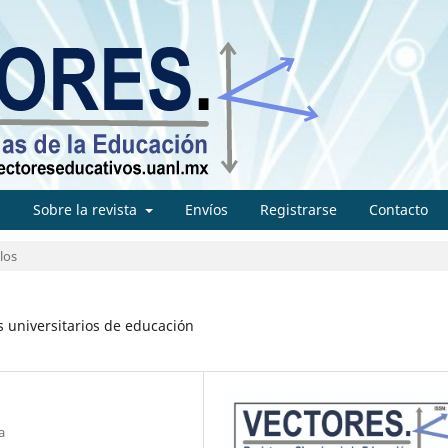
s
Sobre la revista
Envíos
Registrarse
Contacto
los
s universitarios de educación
a