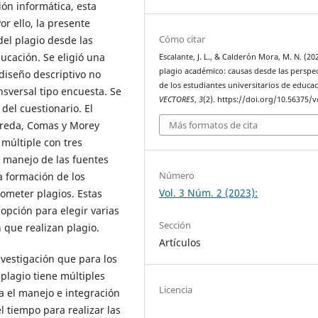
ón informática, esta
or ello, la presente
Cómo citar
 del plagio desde las
ucación. Se eligió una
Escalante, J. L., & Calderón Mora, M. N. (202
plagio académico: causas desde las perspec
diseño descriptivo no
de los estudiantes universitarios de educac
nsversal tipo encuesta. Se
VECTORES
,
3
(2). https://doi.org/10.56375/v
del cuestionario. El
Más formatos de cita
Sureda, Comas y Morey
 múltiple con tres
l manejo de las fuentes
Número
a formación de los
Vol. 3 Núm. 2 (2023):
cometer plagios. Estas
pción para elegir varias
Sección
 que realizan plagio.
Artículos
nvestigación que para los
 plagio tiene múltiples
Licencia
a el manejo e integración
l tiempo para realizar las