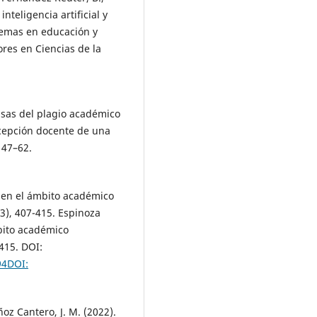
nteligencia artificial y
lemas en educación y
res en Ciencias de la
ausas del plagio académico
rcepción docente de una
 47–62.
lo en el ámbito académico
3), 407-415. Espinoza
mbito académico
415. DOI:
94DOI:
ñoz Cantero, J. M. (2022).