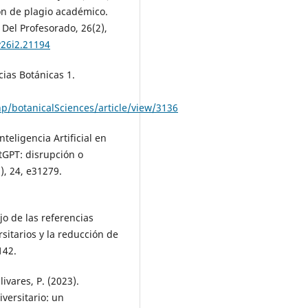
ión de plagio académico.
Del Profesorado, 26(2),
v26i2.21194
cias Botánicas 1.
p/botanicalSciences/article/view/3136
nteligencia Artificial en
tGPT: disrupción o
), 24, e31279.
jo de las referencias
itarios y la reducción de
142.
ivares, P. (2023).
versitario: un